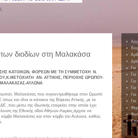
ς
Αρχ
Βιο
 των διοδίων στη Μαλακάσα
Άρ
Δρά
Για
ΣΗΣ ΚΑΤΟΙΚΩΝ, ΦΟΡΕΩΝ ΜΕ ΤΗ ΣΥΜΜΕΤΟΧΗ Ν.
Για
ΙΟΥ,Κ.ΜΕΤΟΧΙΑΤΗ ΑΝ. ΑΤΤΙΚΗΣ, ΠΕΡΙΟΧΗΣ ΩΡΩΠΟΥ-
Για
ΜΑΛΑΚΑΣΑΣ-ΑΥΛΩΝΑ
Για
ς Ωρωπού, Μαλακάσας που συγκεντρωθήκαμε στον Ωρωπό
Για
πως και όλοι οι κάτοικοι της Βόρειας Αττικής, με τα
Για
 ,που μέσω της ιδιωτικής εταιρείας στην οποία έχει
Φεμ
λλευση της Εθνικής οδού Αθηνών-Λαμίας,άρχισε να
Φωτ
ο κόμβο Μαλακάσας και στον κόμβο του Αυλώνα, καθώς
Επι
ο.