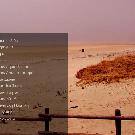
ική σελίδα
γραφικό
θρα
σεις
 τον Δήμο Ωρωπού
 τον Ασωπό ποταμό
 τα Διόδια
 το Περιβάλον
 τον Υμηττό
 τον XYTA
ινιστική Πολιτική
ογραφίες
κοινωνία