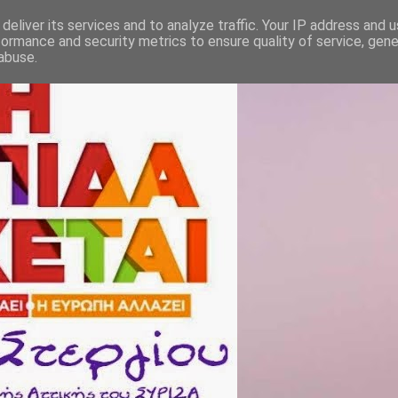
deliver its services and to analyze traffic. Your IP address and 
formance and security metrics to ensure quality of service, gen
abuse.